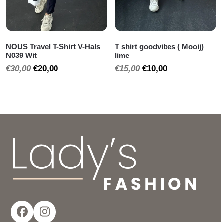
NOUS Travel T-Shirt V-Hals
T shirt goodvibes ( Mooij)
N039 Wit
lime
Oorspronkelijke
Huidige
Oorspronkelijke
Huidige
€
30,00
€
20,00
€
15,00
€
10,00
prijs
prijs
prijs
prijs
was:
is:
was:
is:
€30,00.
€20,00.
€15,00.
€10,00.
Facebook
Instagram