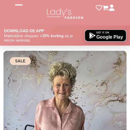
Skip
to
Open
Close
content
mobile
mobile
menu
menu
DOWNLOAD DE APP
GET IT ON
Makkelijker shoppen
+10% korting
op je
Google Play
eerste aankoop.
SALE