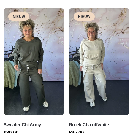
NIEUW
NIEUW
Sweater Chi Army
Broek Cha offwhite
€
30,00
€
35,00