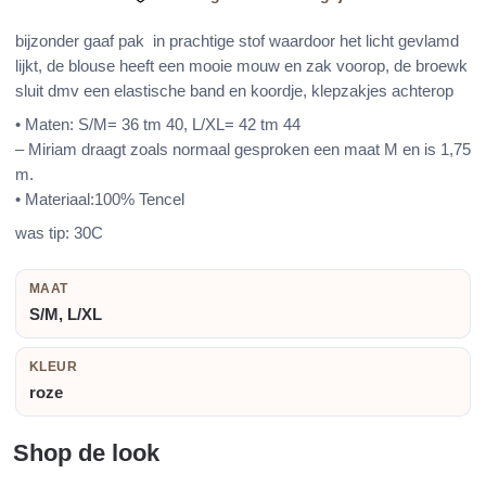
aantal
bijzonder gaaf pak in prachtige stof waardoor het licht gevlamd
lijkt, de blouse heeft een mooie mouw en zak voorop, de broewk
sluit dmv een elastische band en koordje, klepzakjes achterop
• Maten: S/M= 36 tm 40, L/XL= 42 tm 44
– Miriam draagt zoals normaal gesproken een maat M en is 1,75
m.
• Materiaal:100% Tencel
was tip: 30C
MAAT
S/M, L/XL
KLEUR
roze
Shop de look