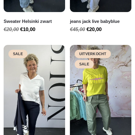
Sweater Helsinki zwart
jeans jack live babyblue
Oorspronkelijke
Huidige
Oorspronkelijke
Huidige
€
20,00
€
10,00
€
45,00
€
20,00
prijs
prijs
prijs
prijs
was:
is:
was:
is:
€20,00.
€10,00.
€45,00.
€20,00.
SALE
UITVERKOCHT
SALE