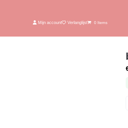
Mijn account
Verlanglijst
0 Items
previo
next
slide
slide
b
L
t
a