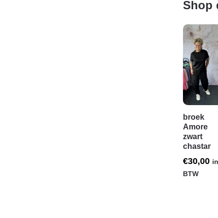
Shop 
broek
Amore
zwart
chastar
€
30,00
in
BTW