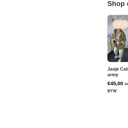
Shop 
NIEUW
Jasje Ca
army
€
45,00
in
BTW