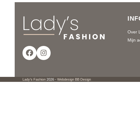
INF
Over 
Mijn a
Facebook
Instagram
Lady's Fashion
2026 -
Webdesign BB Design