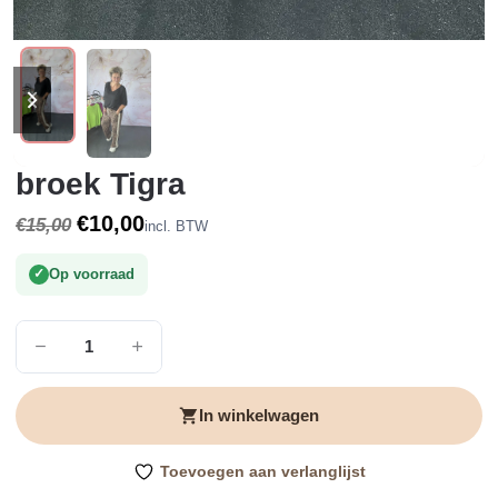
previous
next
slide
slide
broek Tigra
Oorspronkelijke
Huidige
€
10,00
€
15,00
incl. BTW
prijs
prijs
was:
is:
Op voorraad
€15,00.
€10,00.
broek
Tigra
aantal
In winkelwagen
Toevoegen aan verlanglijst