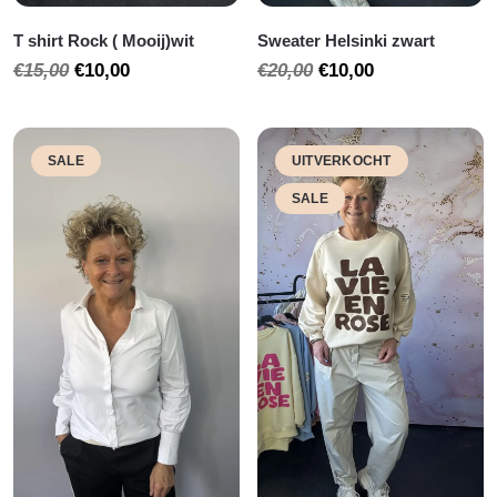
T shirt Rock ( Mooij)wit
Sweater Helsinki zwart
Oorspronkelijke
Huidige
Oorspronkelijke
Huidige
€
15,00
€
10,00
€
20,00
€
10,00
prijs
prijs
prijs
prijs
was:
is:
was:
is:
€15,00.
€10,00.
€20,00.
€10,00.
SALE
UITVERKOCHT
SALE