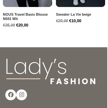
NOUS Travel Basis Blouse
Sweater La Vie beige
N041 Wit
Oorspronkelijke
Huidige
€
20,00
€
10,00
Oorspronkelijke
Huidige
€
35,00
€
20,00
prijs
prijs
prijs
prijs
was:
is:
was:
is:
€20,00.
€10,00.
€35,00.
€20,00.
Facebook
Instagram