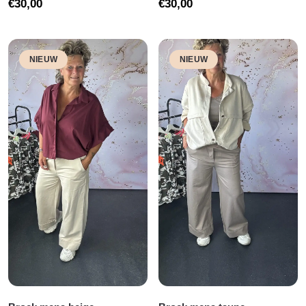
€
30,00
€
30,00
NIEUW
NIEUW