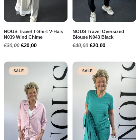
NOUS Travel T-Shirt V-Hals
NOUS Travel Oversized
N039 Wind Chime
Blouse N043 Black
Oorspronkelijke
Huidige
Oorspronkelijke
Huidige
€
30,00
€
20,00
€
40,00
€
20,00
prijs
prijs
prijs
prijs
was:
is:
was:
is:
€30,00.
€20,00.
€40,00.
€20,00.
SALE
SALE