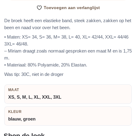
N051
Toevoegen aan verlanglijst
Peacock
Blue
De broek heeft een elastieke band, steek zakken, zakken op het
aantal
been en naad voor over het been.
• Maten: XS= 34, S= 36, M= 38, L= 40, XL= 42/44, XXL= 44/46
3XL= 46/48.
– Miriam draagt zoals normaal gesproken een maat M en is 1,75
m.
• Materiaal: 80% Polyamide, 20% Elastan.
Was tip: 30C, niet in de droger
MAAT
XS, S, M, L, XL, XXL, 3XL
KLEUR
blauw, groen
Shop de look