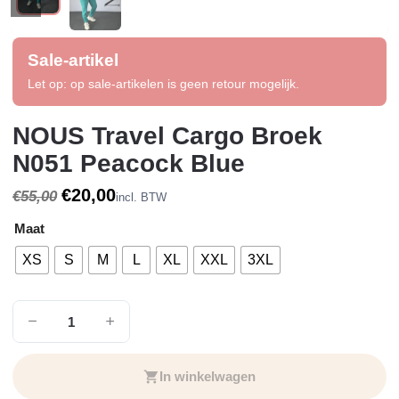
Sale-artikel
Let op: op sale-artikelen is geen retour mogelijk.
NOUS Travel Cargo Broek
N051 Peacock Blue
Oorspronkelijke
Huidige
€
20,00
€
55,00
incl. BTW
prijs
prijs
Maat
was:
is:
€55,00.
€20,00.
XS
S
M
L
XL
XXL
3XL
NOUS
Travel
Cargo
In winkelwagen
Broek