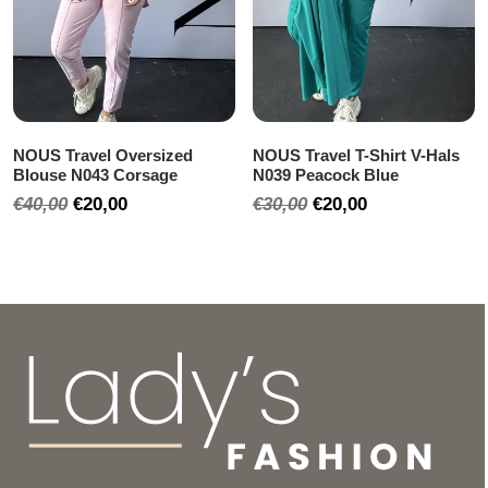
NOUS Travel Oversized
NOUS Travel T-Shirt V-Hals
Blouse N043 Corsage
N039 Peacock Blue
Oorspronkelijke
Huidige
Oorspronkelijke
Huidige
€
40,00
€
20,00
€
30,00
€
20,00
prijs
prijs
prijs
prijs
was:
is:
was:
is:
€40,00.
€20,00.
€30,00.
€20,00.