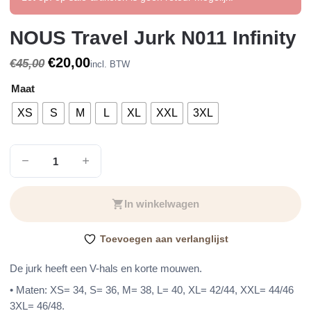
NOUS Travel Jurk N011 Infinity
Oorspronkelijke
Huidige
€
20,00
€
45,00
incl. BTW
prijs
prijs
Maat
was:
is:
€45,00.
€20,00.
XS
S
M
L
XL
XXL
3XL
NOUS
Travel
Jurk
In winkelwagen
N011
Infinity
Toevoegen aan verlanglijst
aantal
De jurk heeft een V-hals en korte mouwen.
• Maten: XS= 34, S= 36, M= 38, L= 40, XL= 42/44, XXL= 44/46
3XL= 46/48.