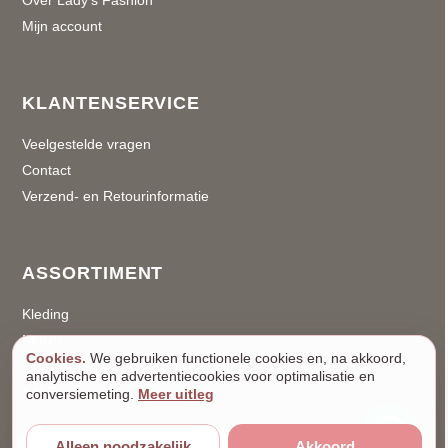
Over Lady’s Fashion
Mijn account
KLANTENSERVICE
Veelgestelde vragen
Contact
Verzend- en Retourinformatie
ASSORTIMENT
Kleding
NOUS
Cookies.
We gebruiken functionele cookies en, na akkoord,
Accessoires
analytische en advertentiecookies voor optimalisatie en
SALE
conversiemeting.
Meer uitleg
Alleen noodzakelijk
Akkoord