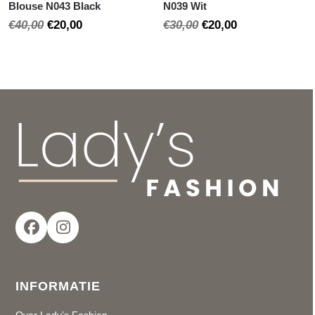
Blouse N043 Black
N039 Wit
Oorspronkelijke
Huidige
Oorspronkelijke
Huidige
€
40,00
€
20,00
€
30,00
€
20,00
prijs
prijs
prijs
prijs
was:
is:
was:
is:
€40,00.
€20,00.
€30,00.
€20,00.
Facebook
Instagram
INFORMATIE