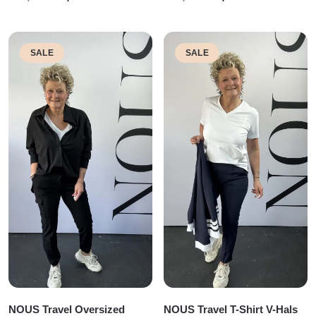
prijs
prijs
prijs
prijs
was:
is:
was:
is:
€45,00.
€20,00.
€40,00.
€20,00.
SALE
SALE
NOUS Travel Oversized
NOUS Travel T-Shirt V-Hals