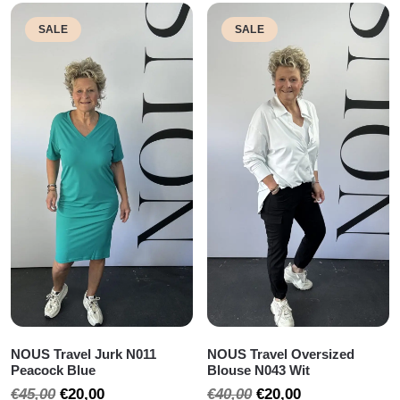
SALE
SALE
NOUS Travel Jurk N011
NOUS Travel Oversized
Peacock Blue
Blouse N043 Wit
Oorspronkelijke
Huidige
Oorspronkelijke
Huidige
€
45,00
€
20,00
€
40,00
€
20,00