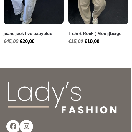
jeans jack live babyblue
T shirt Rock ( Mooij)beige
Oorspronkelijke
Huidige
Oorspronkelijke
Huidige
€
45,00
€
20,00
€
15,00
€
10,00
prijs
prijs
prijs
prijs
was:
is:
was:
is:
€45,00.
€20,00.
€15,00.
€10,00.
Facebook
Instagram