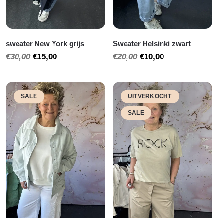
sweater New York grijs
Sweater Helsinki zwart
Oorspronkelijke
Huidige
Oorspronkelijke
Huidige
€
30,00
€
15,00
€
20,00
€
10,00
prijs
prijs
prijs
prijs
was:
is:
was:
is:
€30,00.
€15,00.
€20,00.
€10,00.
SALE
UITVERKOCHT
SALE