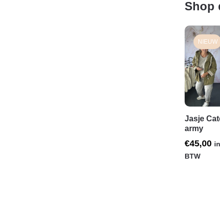
Shop 
NIEUW
Jasje Ca
army
€
45,00
in
BTW