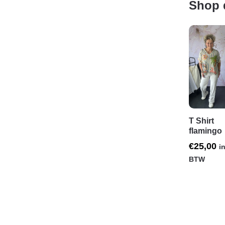
Shop 
T Shirt
flamingo
€
25,00
in
BTW